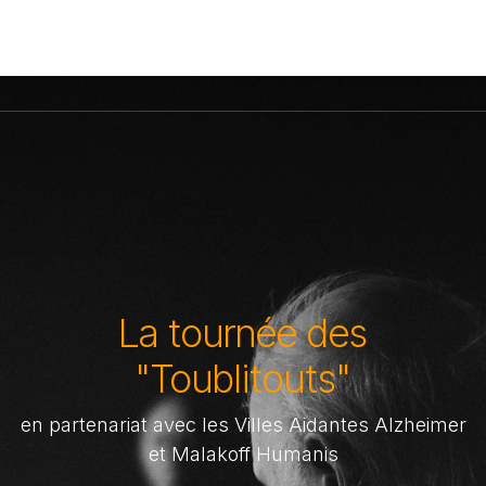
La tournée des
"Toublitouts"
en partenariat avec les Villes Aidantes Alzheimer
et Malakoff Humanis