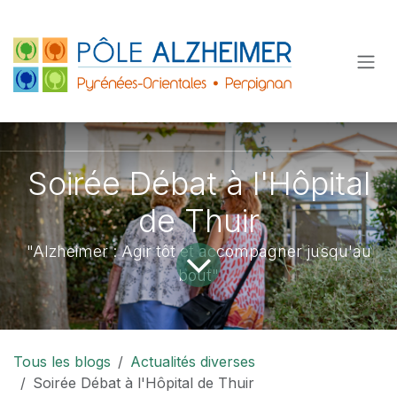
Se rendre au contenu
Soirée Débat à l'Hôpital
de Thuir
"Alzheimer : Agir tôt et accompagner jusqu'au
bout"
Tous les blogs
Actualités diverses
Soirée Débat à l'Hôpital de Thuir