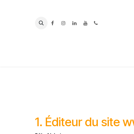
Se rendre au contenu
PLATEFORME
ACCUEIL
DES AIDANTS
AL
1. Éditeur du site 