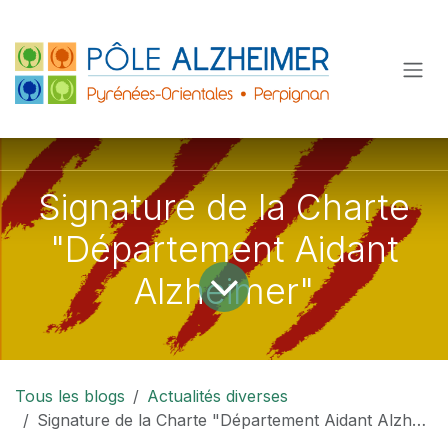
Se rendre au contenu
Signature de la Charte
"Département Aidant
Alzheimer"
Tous les blogs
Actualités diverses
Signature de la Charte "Département Aidant Alzheimer"