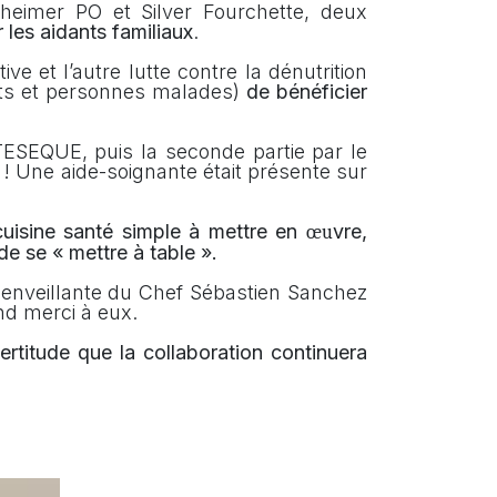
heimer PO et Silver Fourchette, deux
r les aidants familiaux
.
e et l’autre lutte contre la dénutrition
ants et personnes malades)
de bénéficier
TESEQUE, puis la seconde partie par le
! Une aide-soignante était présente sur
uisine santé simple à mettre en
vre
,
œu
de se « mettre à table ».
 bienveillante du Chef Sébastien Sanchez
nd merci à eux.
rtitude que la collaboration continuera