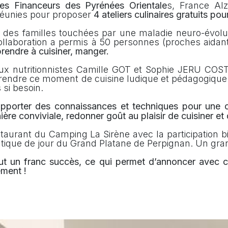
es Financeurs des Pyrénées Orientale
s,
France Alz
 réunies pour proposer
4 ateliers culinaires gratuits pou
n des familles touchées par une maladie neuro-évolutiv
 collaboration a permis à 50 personnes (proches aid
rendre à cuisiner, manger.
deux nutritionnistes Camille GOT et Sophie JERU COS
rendre ce moment de cuisine ludique et pédagogique 
si besoin.
pporter des connaissances et techniques pour une c
ère conviviale, redonner goût au plaisir de cuisiner et 
restaurant du Camping La Sirène avec la participation
eutique de jour du Grand Platane de Perpignan. Un gra
fut un franc succès, ce qui permet d’annoncer avec ce
ement !