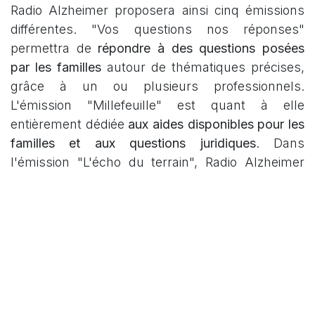
Radio Alzheimer proposera ainsi cinq émissions
différentes.
"Vos questions nos réponses"
permettra de
répondre à des questions posées
par les familles
autour de thématiques précises,
grâce à un ou plusieurs professionnels.
L'émission
"Millefeuille"
est quant à elle
entièrement dédiée
aux aides disponibles pour les
familles et aux questions juridiques
. Dans
l'émission
"L'écho du terrain"
, Radio Alzheimer
donnera la parole à des
personnes portant de
bonnes initiatives
. L'émission
"Coup de pouce,
coup de cœur"
permettra quant à elle de
valoriser la sortie d'un livre, d'un documentaire
ou encore d'une pièce de théâtre. Enfin, une fois
par mois, des personnes malades continueront
de se retrouver pour animer leur émission,
"Bande à part"
.