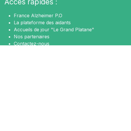
Accès rapides :
France Alzheimer P.O
La plateforme des aidants
Accueils de jour "Le Grand Platane"
Nos partenaires
Contactez-nous
Nous sommes là pour vous aider
N'hésitez pas à nous contacter pour prendre rendez-
vous.
Contact
Nous suivre