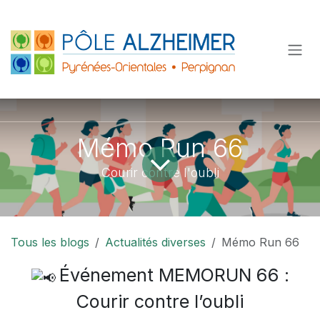
Se rendre au contenu
Mémo Run 66
Courir contre l'oubli
Tous les blogs
Actualités diverses
Mémo Run 66
Événement MEMORUN 66 :
Courir contre l’oubli