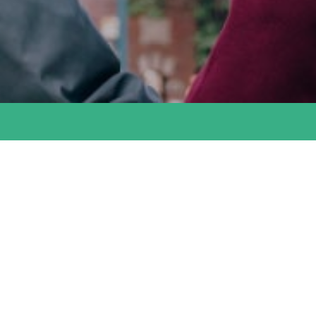
Accès rapides :
France Alzheimer P.O
La plateforme des aidants
Accueils de jour "Le Grand Platane"
Nos partenaires
Contactez-nous
Nous sommes là pour vous aider