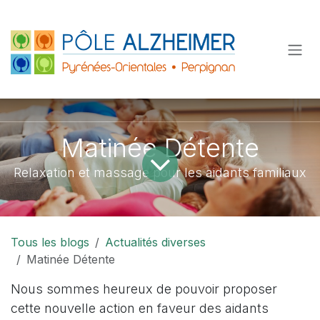
Se rendre au contenu
Matinée Détente
Relaxation et massage pour les aidants familiaux
Tous les blogs
Actualités diverses
Matinée Détente
Nous sommes heureux de pouvoir proposer
cette nouvelle action en faveur des aidants