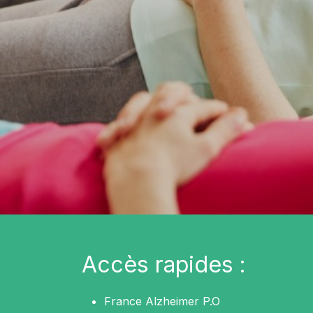
Accès rapides :
France Alzheimer P.O