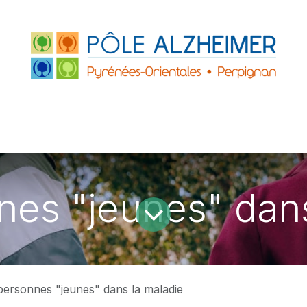
FRANCE
ACCUEILS DE JOUR
PARTENAIRE
ZHEIMER P.O.
LE GRAND PLATANE
nes "jeunes" dans
personnes "jeunes" dans la maladie