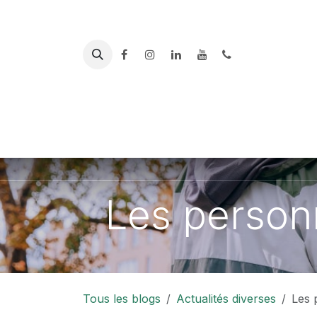
Se rendre au contenu
PLATEFORME
ACCUEIL
DES AIDANTS
AL
Les person
Tous les blogs
Actualités diverses
Les 