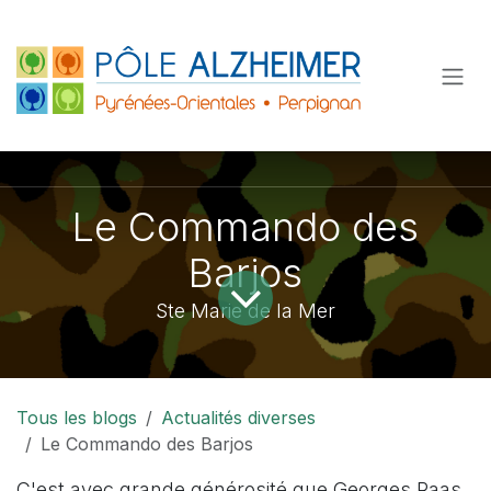
Se rendre au contenu
Le Commando des
Barjos
Ste Marie de la Mer
Tous les blogs
Actualités diverses
Le Commando des Barjos
C'est avec grande générosité que Georges Raas