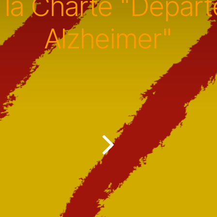
 la Charte "Dépar
Alzheimer"