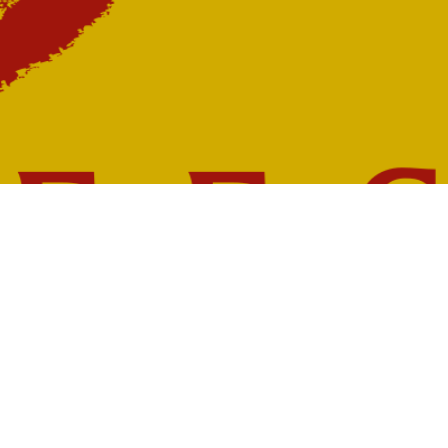
r
Nous suivre
dez-