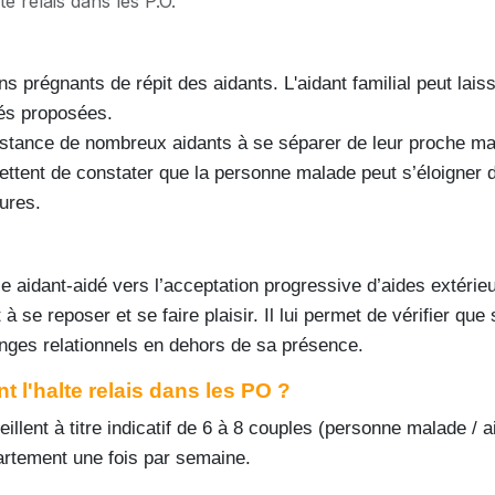
te relais dans les P.O.
s prégnants de répit des aidants. L'aidant familial peut la
ités proposées.
sistance de nombreux aidants à se séparer de leur proche mal
mettent de constater que la personne malade peut s’éloigner
eures.
aidant-aidé vers l’acceptation progressive d’aides extérieure
et à se reposer et se faire plaisir. Il lui permet de vérifier 
hanges relationnels en dehors de sa présence.
l'halte relais dans les PO ?
illent à titre indicatif de 6 à 8 couples (personne malade / a
artement une fois par semaine.