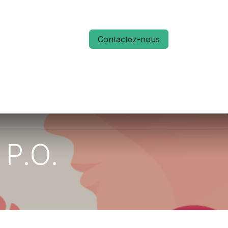
Contactez-nous
S
ACTUALITÉS
MÉMO RUN 66
 P.O.