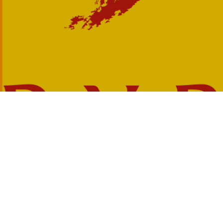
Accès rapides :
France Alzheimer P.O
La plateforme des aidants