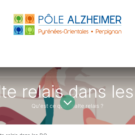
FRANCE
ACCUEILS DE JOUR
PARTENAIRE
ZHEIMER P.O.
LE GRAND PLATANE
lte relais dans les
Qu'est ce que l'halte relais ?