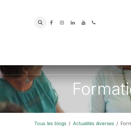
Se rendre au contenu
PLATEFORME
ACCUEIL
DES AIDANTS
AL
Formati
Tous les blogs
Actualités diverses
Form