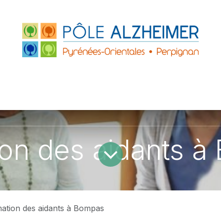
FRANCE
ACCUEILS DE JOUR
PARTENAIRE
ZHEIMER P.O.
LE GRAND PLATANE
on des aidants 
ation des aidants à Bompas