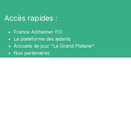
Accès rapides :
France Alzheimer P.O
La plateforme des aidants
Accueils de jour "Le Grand Platane"
Nos partenaires
Contactez-nous
Nous sommes là pour vous aider
N'hésitez pas à nous contacter pour prendre rendez-
vous.
Contact