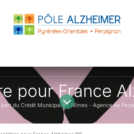
FRANCE
ACCUEILS DE JOUR
PARTENAIRE
ZHEIMER P.O.
LE GRAND PLATANE
ire pour France A
a part du Crédit Municipal de Nîmes - Agence de Perp