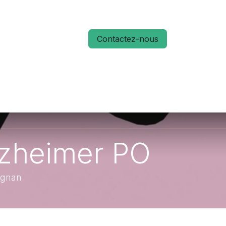
Contactez-nous
S
ACTUALITÉS
MÉMO RUN 66
lzheimer PO
ignan