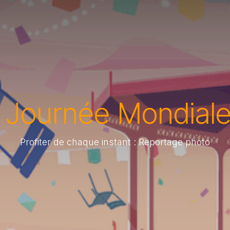
r Journée Mondiale
Profiter de chaque instant : Reportage photo