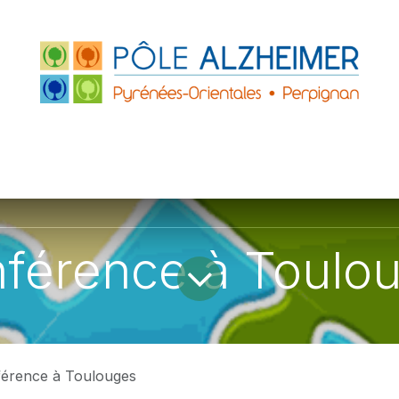
FRANCE
ACCUEILS DE JOUR
PARTENAIRE
ZHEIMER P.O.
LE GRAND PLATANE
férence à Toulo
érence à Toulouges