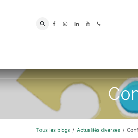
Se rendre au contenu
PLATEFORME
ACCUEIL
DES AIDANTS
AL
Con
Tous les blogs
Actualités diverses
Conf