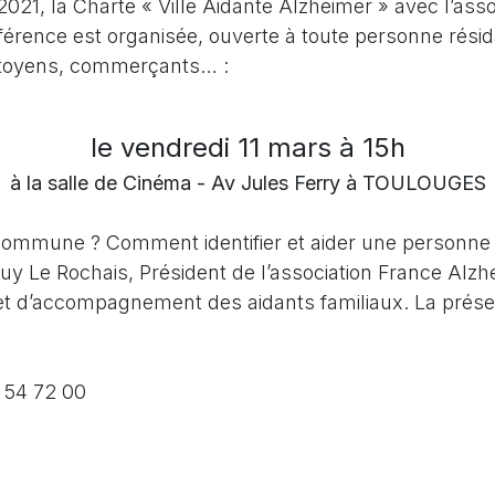
1, la Charte « Ville Aidante Alzheimer » avec l’asso
onférence est organisée, ouverte à toute personne rés
citoyens, commerçants… :
le vendredi 11 mars à 15h
à la salle de Cinéma - Av Jules Ferry à TOULOUGES
 commune ? Comment identifier et aider une personne
uy Le Rochais, Président de l’association France Al
et d’accompagnement des aidants familiaux. La présen
8 54 72 00