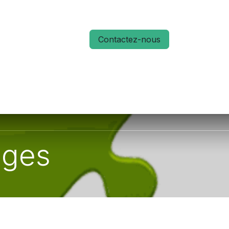
Contactez-nous
S
ACTUALITÉS
MÉMO RUN 66
uges