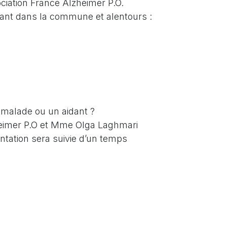
ciation France Alzheimer P.O.
idant dans la commune et alentours :
 malade ou un aidant ?
zheimer P.O et Mme Olga Laghmari
tation sera suivie d’un temps