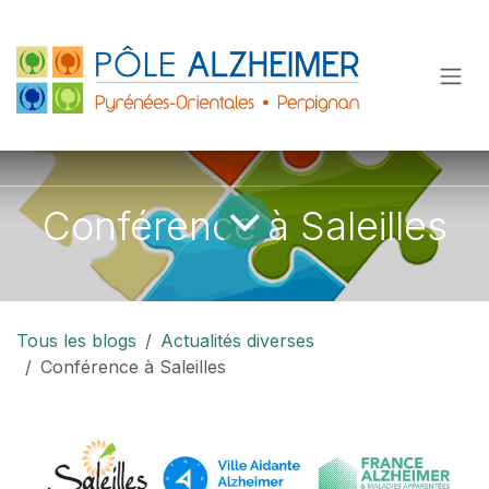
Se rendre au contenu
Conférence à Saleilles
Tous les blogs
Actualités diverses
Conférence à Saleilles