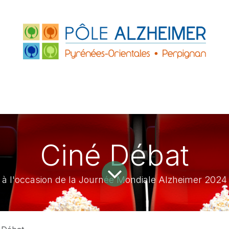
FRANCE
ACCUEILS DE JOUR
PARTENAIRE
ZHEIMER P.O.
LE GRAND PLATANE
Ciné Débat
à l'occasion de la Journée Mondiale Alzheimer 2024