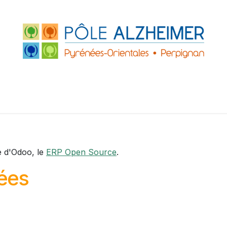
FRANCE
ACCUEILS DE JOUR
PARTENAIRE
ZHEIMER P.O.
LE GRAND PLATANE
e d'Odoo, le
ERP Open Source
.
lées