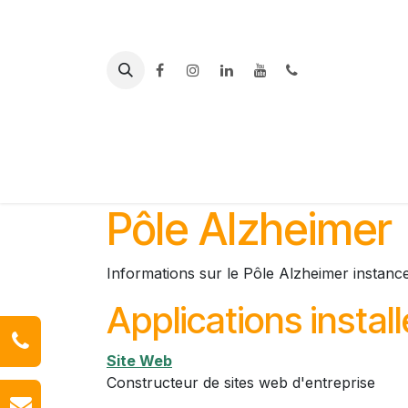
Se rendre au contenu
PLATEFORME
ACCUEIL
DES AIDANTS
AL
Pôle Alzheimer
Informations sur le Pôle Alzheimer instanc
Applications instal
Site Web
Constructeur de sites web d'entreprise