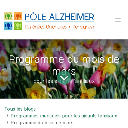
Se rendre au contenu
Programme du mois de
mars
pour les aidants familiaux
Tous les blogs
Programmes mensuels pour les aidants familiaux
Programme du mois de mars