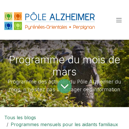
Se rendre au contenu
Programme du mois de
mars
Programme des activités du Pôle Alzheimer du
mois, n'hésitez pas à partager ces information
Tous les blogs
Programmes mensuels pour les aidants familiaux