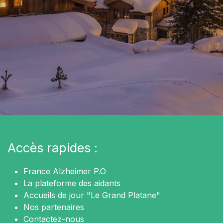
Accès rapides :
France Alzheimer P.O
La plateforme des aidants
Accueils de jour "Le Grand Platane"
Nos partenaires
Contactez-nous