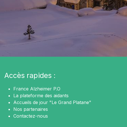
Accès rapides :
France Alzheimer P.O
La plateforme des aidants
Accueils de jour "Le Grand Platane"
Nos partenaires
Contactez-nous