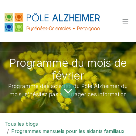
Se rendre au contenu
Programme du mois de
février
Programme des activités du Pôle Alzheimer du
mois, n'hésitez pas à partager ces information
Tous les blogs
Programmes mensuels pour les aidants familiaux