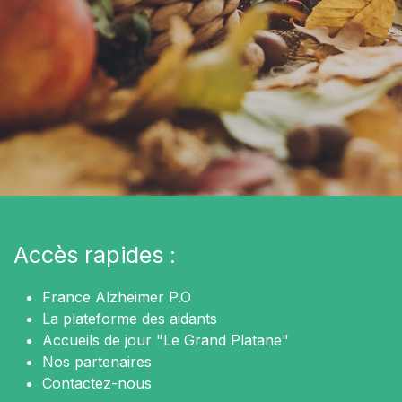
Accès rapides :
France Alzheimer P.O
La plateforme des aidants
Accueils de jour "Le Grand Platane"
Nos partenaires
Contactez-nous