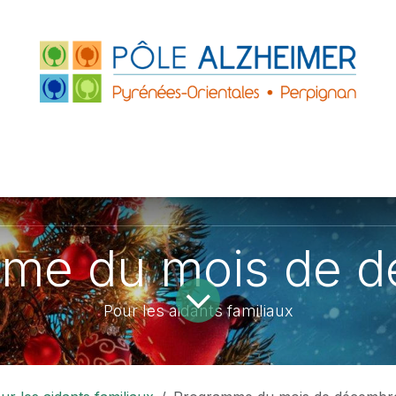
FRANCE
ACCUEILS DE JOUR
PARTENAIRE
ZHEIMER P.O.
LE GRAND PLATANE
me du mois de 
Pour les aidants familiaux