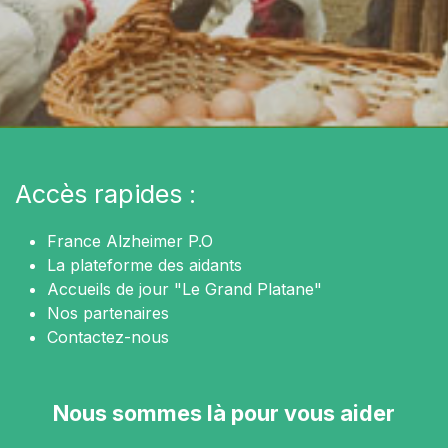
Accès rapides :
France Alzheimer P.O
La plateforme des aidants
Accueils de jour "Le Grand Platane"
Nos partenaires
Contactez-nous
Nous sommes là pour vous aider