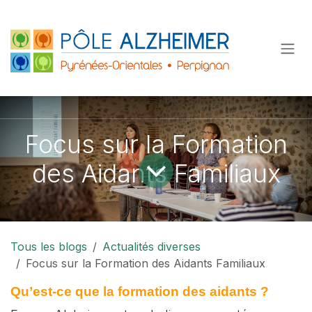
Se rendre au contenu
Focus sur la Formation
des Aidants Familiaux
Tous les blogs
Actualités diverses
Focus sur la Formation des Aidants Familiaux
Qu’est-ce que la formation des aidants ?